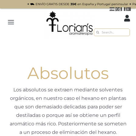
✴︎ ⛟ ENVÍO GRATIS DESDE
35€
en España y Portugal peninsular ✴︎ Para en
Saltar
al
Toggle
contenido
Buscar:
Navigation
Inicio
Tienda
Absolutos
Sobre nosotros
Recetas
Los absolutos se extraen mediante solventes
orgánicos, en nuestro caso el hexano en plantas
Blog
que son demasiado delicadas para poder ser
Contacto
destiladas o porque así se obtiene un perfil
aromático más rico. Posteriormente se someten
a un proceso de eliminación del hexano.