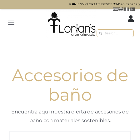
✴︎ ⛟ ENVÍO GRATIS DESDE
35€
en España y Port
Saltar
al
Toggle
contenido
Buscar:
Navigation
Inicio
Tienda
Accesorios de
Sobre nosotros
Recetas
baño
Blog
Encuentra aquí nuestra oferta de accesorios de
Contacto
baño con materiales sostenibles.