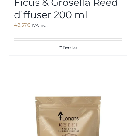
Ficus & Grosella Reed
diffuser 200 ml
48,57
€
IVA incl.
Detalles