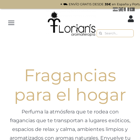
✴︎ ⛟ ENVÍO GRATIS DESDE
35€
en España y Portugal pe
Saltar
al
Toggle
contenido
Buscar:
Navigation
Inicio
Tienda
Fragancias
Sobre nosotros
Recetas
para el hogar
Blog
Perfuma la atmósfera que te rodea con
Contacto
fragancias que te transportan a lugares exóticos,
espacios de relax y calma, ambientes limpios y
aromatizados con aromas naturales. Envuelve tu