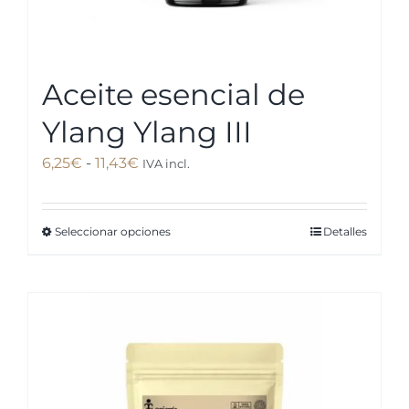
Aceite esencial de
Ylang Ylang III
Rango
6,25
€
-
11,43
€
IVA incl.
de
precios:
Seleccionar opciones
Detalles
Este
desde
producto
6,25€
tiene
hasta
múltiples
11,43€
variantes.
Las
opciones