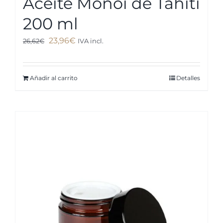
Aceite Monoï de Tahití
200 ml
El
El
23,96
€
26,62
€
IVA incl.
precio
precio
original
actual
Añadir al carrito
Detalles
era:
es:
26,62€.
23,96€.