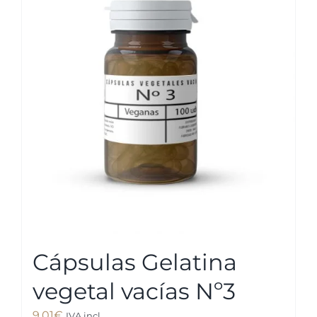
Cápsulas Gelatina
vegetal vacías Nº3
9,01
€
IVA incl.