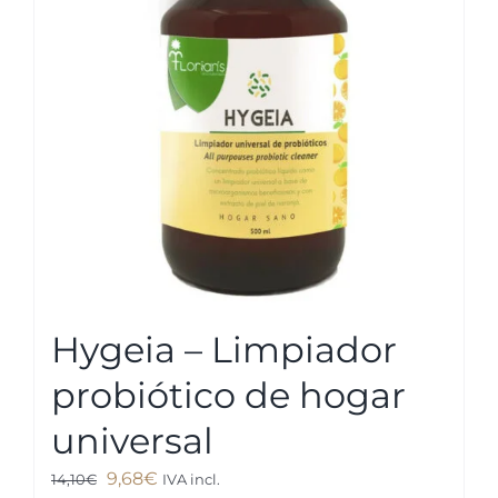
se
pueden
elegir
en
la
página
de
producto
Hygeia – Limpiador
probiótico de hogar
universal
El
El
9,68
€
14,10
€
IVA incl.