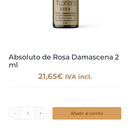
Absoluto de Rosa Damascena 2
ml
21,65
€
IVA incl.
Añadir al carrito
Absoluto
de