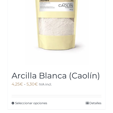
se
pueden
elegir
en
la
página
de
producto
Arcilla Blanca (Caolín)
Rango
4,25
€
-
5,30
€
IVA incl.
de
precios:
Seleccionar opciones
Detalles
Este
desde
producto
4,25€