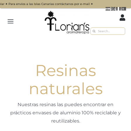
ara envíos a las Islas Canarias contáctanos por e-mail ✴︎
Saltar
al
Toggle
contenido
Buscar:
Navigation
Inicio
Tienda
Resinas
Sobre nosotros
Recetas
naturales
Blog
Nuestras resinas las puedes encontrar en
Contacto
prácticos envases de aluminio 100% reciclable y
reutilizables.