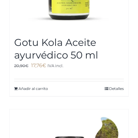
Gotu Kola Aceite
ayurvédico 50 ml
El
El
17,76
€
20,90
€
IVA incl.
precio
precio
original
actual
Añadir al carrito
Detalles
era:
es:
20,90€.
17,76€.