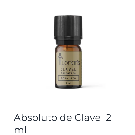
variantes.
Las
opciones
se
pueden
elegir
en
la
página
de
producto
Absoluto de Clavel 2
ml