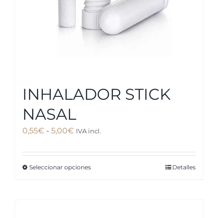
INHALADOR STICK
NASAL
Rango
0,55
€
-
5,00
€
IVA incl.
de
precios:
Seleccionar opciones
Detalles
Este
desde
producto
0,55€
tiene
hasta
múltiples
5,00€