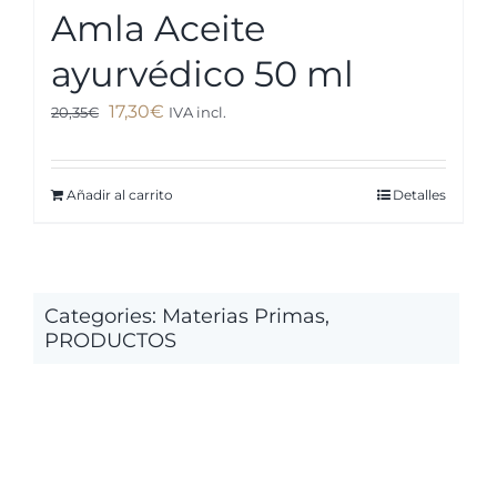
Amla Aceite
ayurvédico 50 ml
El
El
17,30
€
20,35
€
IVA incl.
precio
precio
original
actual
Añadir al carrito
Detalles
era:
es:
20,35€.
17,30€.
Categories:
Materias Primas
,
PRODUCTOS