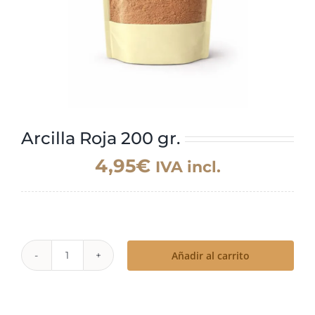
Arcilla Roja 200 gr.
4,95
€
IVA incl.
Añadir al carrito
Arcilla
Roja
200