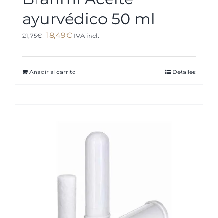
ayurvédico 50 ml
El
El
18,49
€
21,75
€
IVA incl.
precio
precio
original
actual
Añadir al carrito
Detalles
era:
es:
21,75€.
18,49€.