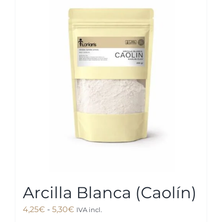
Arcilla Blanca (Caolín)
Rango
4,25
€
-
5,30
€
IVA incl.