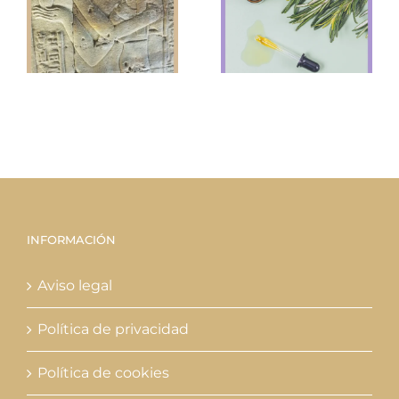
el aliado
perfecto
y
para tu
al
salud
capilar
o
y
INFORMACIÓN
Aviso legal
Política de privacidad
Política de cookies