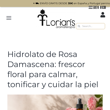
✴︎ ⛟ ENVÍO GRATIS DESDE
35€
en España y Portugal peninsular ✴︎ Para
Saltar
al
Toggle
contenido
Buscar:
Navigation
Inicio
Tienda
Hidrolato de Rosa
Sobre nosotros
Damascena: frescor
Recetas
floral para calmar,
Blog
tonificar y cuidar la piel
Contacto