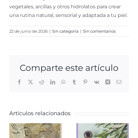
vegetales, arcillas y otros hidrolatos para crear
una rutina natural, sensorial y adaptada a tu piel.
22 de junio de 2026
|
Sin categoría
|
Sin comentarios
l
Comparte este artículo
o
Facebook
X
Reddit
LinkedIn
WhatsApp
Tumblr
Pinterest
Vk
Xing
Correo
o
electrón
e
El
Artículos relacionados
romero,