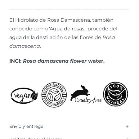
Damascena
cantidad
El Hidrolato de Rosa Damascena, también
conocido como ‘Agua de rosas’, procede del
agua de la destilación de las flores de
Rosa
damascena
.
INCI:
Rosa damascena flower
water.
Envío y entrega