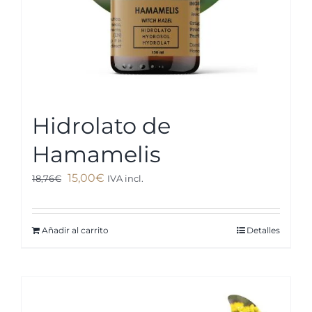
Hidrolato de
Hamamelis
El
El
15,00
€
18,76
€
IVA incl.
precio
precio
original
actual
Añadir al carrito
Detalles
era:
es:
18,76€.
15,00€.