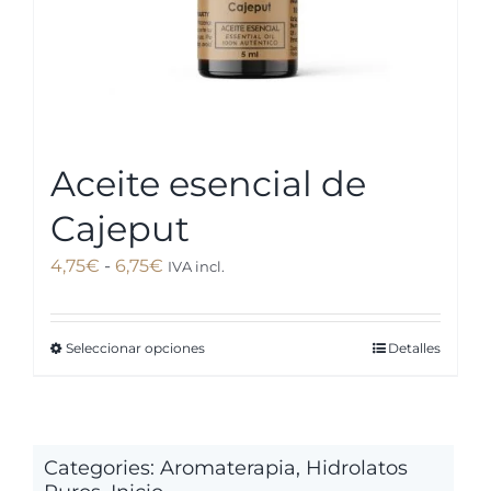
Aceite esencial de
Cajeput
Rango
4,75
€
-
6,75
€
IVA incl.
de
precios:
Seleccionar opciones
Detalles
Este
desde
producto
4,75€
tiene
hasta
múltiples
6,75€
Categories:
Aromaterapia
,
Hidrolatos
variantes.