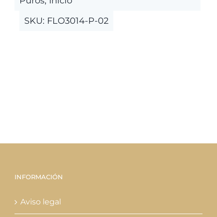
Puros
,
Inicio
Las
SKU:
FLO3014-P-02
opciones
se
pueden
elegir
en
la
página
de
producto
INFORMACIÓN
Aviso legal