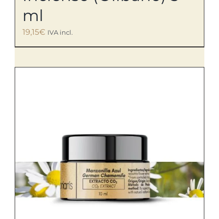
ml
19,15
€
IVA incl.