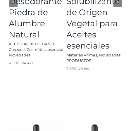
Desodorante
Solubilizante
P
Piedra de
de Origen
A
Alumbre
Vegetal para
&
Natural
Aceites
D
esenciales
n
ACCESORIOS DE BAÑO
,
Corporal
,
Cosmética esencial
,
Novedades
Materias Primas
,
Novedades
,
Cor
PRODUCTOS
No
4,50
€
IVA incl.
ese
7,85
€
IVA incl.
6,9