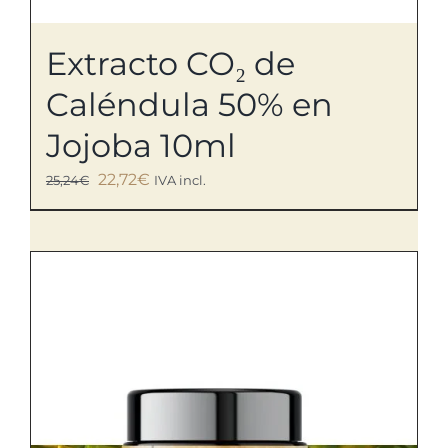
Extracto CO₂ de
Caléndula 50% en
Jojoba 10ml
El
El
22,72
€
25,24
€
IVA incl.
precio
precio
original
actual
era:
es:
25,24€.
22,72€.