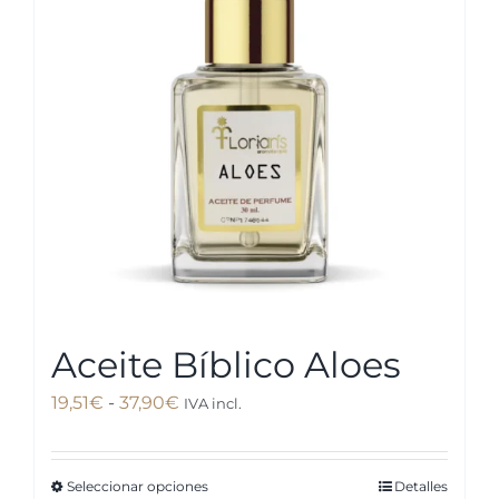
Aceite Bíblico Aloes
Rango
19,51
€
-
37,90
€
IVA incl.
de
precios:
Seleccionar opciones
Detalles
Este
desde