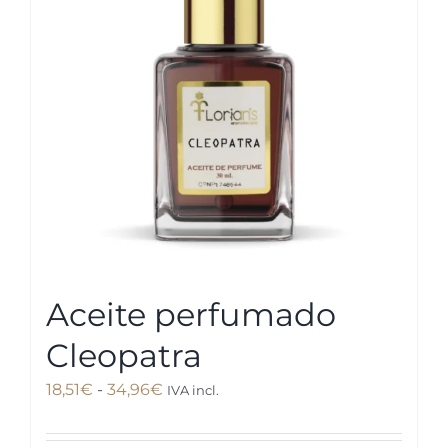
se
pueden
elegir
en
la
página
de
producto
Aceite perfumado
Cleopatra
Rango
18,51
€
-
34,96
€
IVA incl.
de
precios: