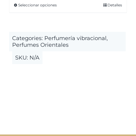
Seleccionar opciones
Detalles
Este
desde
producto
18,51€
tiene
hasta
múltiples
34,96€
Categories:
Perfumería vibracional
,
variantes.
Perfumes Orientales
Las
SKU:
N/A
opciones
se
pueden
elegir
en
la
página
de
producto