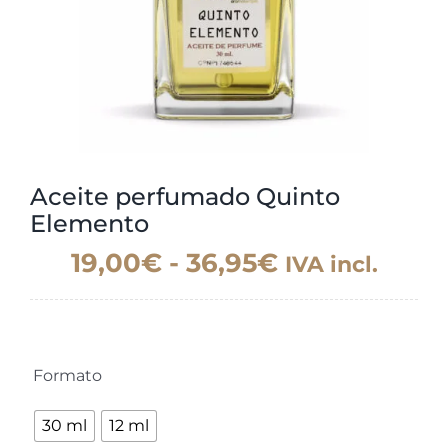
Aceite perfumado Quinto
Elemento
Rango
19,00
€
-
36,95
€
IVA incl.
de
precios:
desde
Formato
19,00€

hasta
30 ml
12 ml