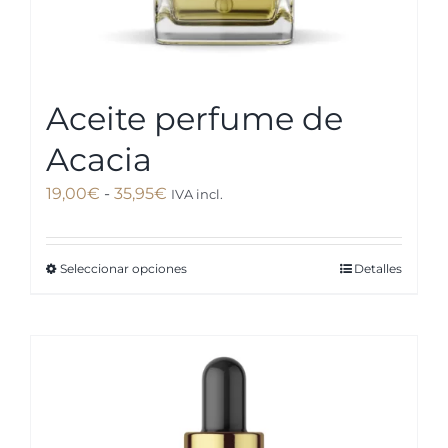
producto
Aceite perfume de
Acacia
Rango
19,00
€
-
35,95
€
IVA incl.
de
precios:
Seleccionar opciones
Detalles
Este
desde
producto
19,00€
tiene
hasta
múltiples
35,95€
variantes.
Las
opciones