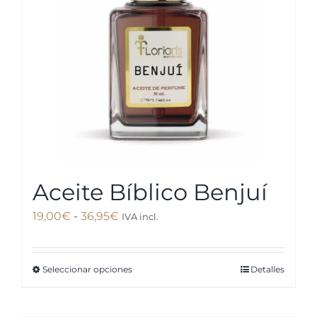
Aceite Bíblico Benjuí
Rango
19,00
€
-
36,95
€
IVA incl.
de
precios:
Seleccionar opciones
Detalles
Este
desde
producto
19,00€
tiene
hasta