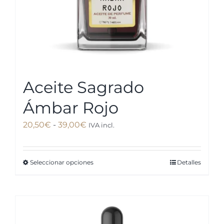
página
de
producto
Aceite Sagrado
Ámbar Rojo
Rango
20,50
€
-
39,00
€
IVA incl.
de
precios:
Seleccionar opciones
Detalles
Este
desde
producto
20,50€
tiene
hasta
múltiples
39,00€
variantes.