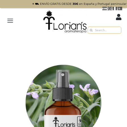
✴︎ ⛟ ENVÍO GRATIS DESDE
35€
en España y Portugal peninsular ✴︎ Para envíos
Saltar
al
Toggle
contenido
Buscar:
Navigation
Inicio
Tienda
Sobre nosotros
Recetas
Blog
Contacto