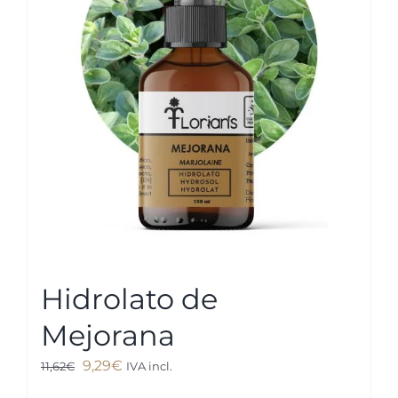
Hidrolato de
Mejorana
El
El
9,29
€
11,62
€
IVA incl.
precio
precio