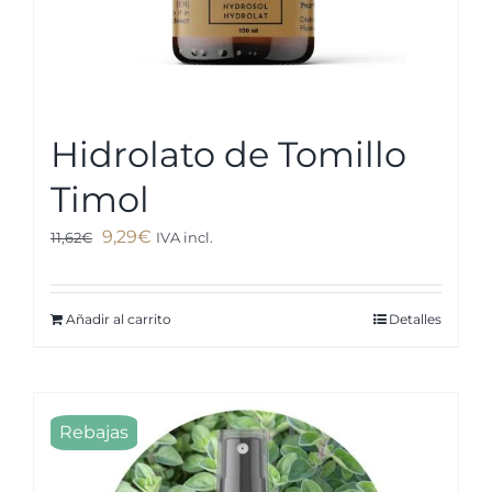
de
producto
Hidrolato de Tomillo
Timol
El
El
9,29
€
11,62
€
IVA incl.
precio
precio
original
actual
Añadir al carrito
Detalles
era:
es:
11,62€.
9,29€.
Rebajas