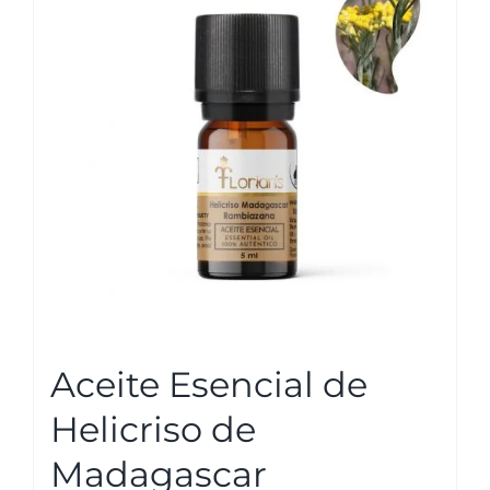
Las
opciones
se
pueden
elegir
en
la
página
de
producto
Aceite Esencial de
Helicriso de
Madagascar