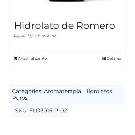
Hidrolato de Romero
El
El
9,29
€
11,62
€
IVA incl.
precio
precio
original
actual
Añadir al carrito
Detalles
era:
es:
11,62€.
9,29€.
Categories:
Aromaterapia
,
Hidrolatos
Puros
SKU:
FLO3015-P-02