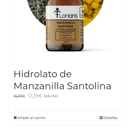
Hidrolato de
Manzanilla Santolina
El
El
12,29
€
15,37
€
IVA incl.
precio
precio
original
actual
Añadir al carrito
Detalles
era:
es:
15,37€.
12,29€.