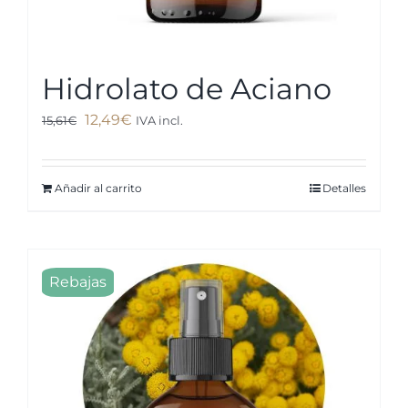
Hidrolato de Aciano
El
El
12,49
€
15,61
€
IVA incl.
precio
precio
original
actual
Añadir al carrito
Detalles
era:
es:
15,61€.
12,49€.
Rebajas