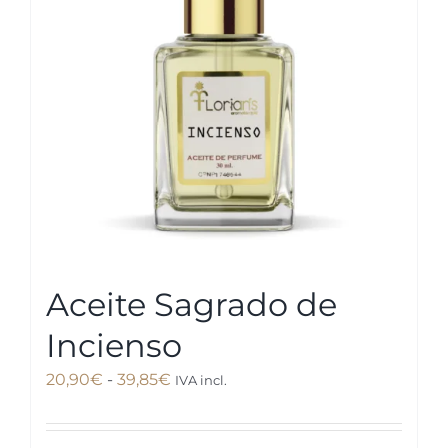
se
pueden
elegir
en
la
página
de
producto
Aceite Sagrado de
Incienso
Rango
20,90
€
-
39,85
€
IVA incl.
de
precios: