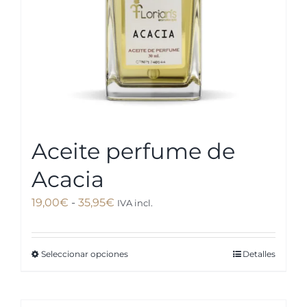
en
la
página
de
producto
Aceite perfume de
Acacia
Rango
19,00
€
-
35,95
€
IVA incl.
de
precios:
Seleccionar opciones
Detalles
Este
desde
producto
19,00€
tiene
hasta