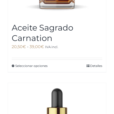
producto
Aceite Sagrado
Carnation
Rango
20,50
€
-
39,00
€
IVA incl.
de
precios:
Seleccionar opciones
Detalles
Este
desde
producto
20,50€
tiene
hasta
múltiples
39,00€
variantes.
Las
opciones