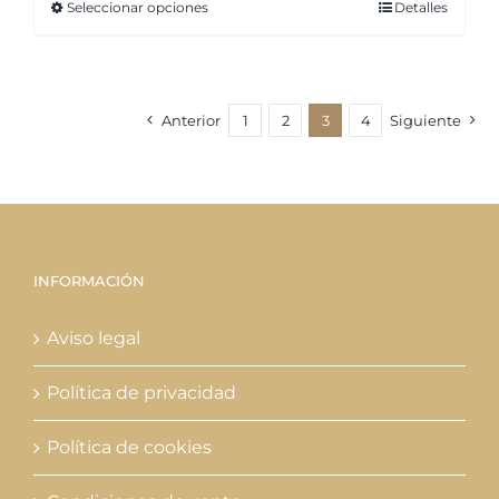
Seleccionar opciones
Detalles
Este
desde
producto
20,90€
tiene
hasta
múltiples
39,85€
Anterior
1
2
3
4
Siguiente
variantes.
Las
opciones
se
pueden
INFORMACIÓN
elegir
en
Aviso legal
la
página
Política de privacidad
de
Política de cookies
producto