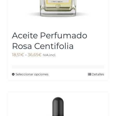
de
producto
Aceite Perfumado
Rosa Centifolia
Rango
18,51
€
-
36,65
€
IVA incl.
de
precios:
Seleccionar opciones
Detalles
Este
desde
producto
18,51€
tiene
hasta
múltiples
36,65€
variantes.
Las