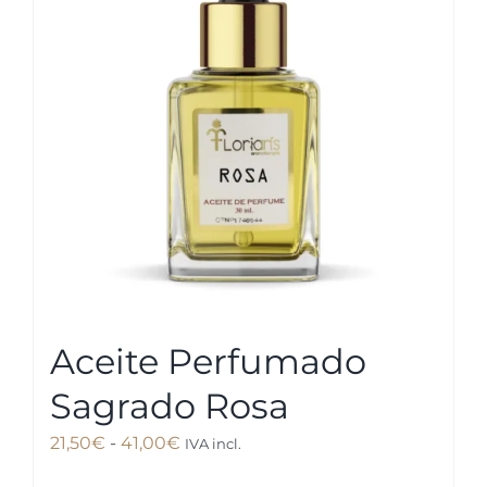
opciones
se
pueden
elegir
en
la
página
de
producto
Aceite Perfumado
Sagrado Rosa
Rango
21,50
€
-
41,00
€
IVA incl.
de