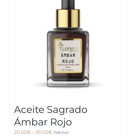
Las
opciones
se
pueden
elegir
en
la
página
de
producto
Aceite Sagrado
Ámbar Rojo
Rango
20,50
€
-
39,00
€
IVA incl.