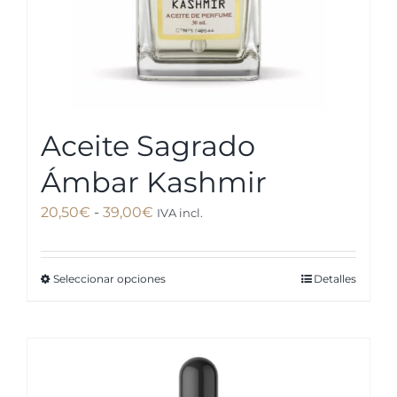
página
de
producto
Aceite Sagrado
Ámbar Kashmir
Rango
20,50
€
-
39,00
€
IVA incl.
de
precios:
Seleccionar opciones
Detalles
Este
desde
producto
20,50€
tiene
hasta
múltiples
39,00€
variantes.