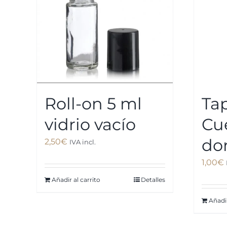
Roll-on 5 ml
Ta
vidrio vacío
Cu
do
2,50
€
IVA incl.
1,00
€
Añadir al carrito
Detalles
Añadir