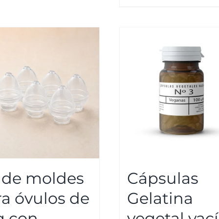
t de moldes
Cápsulas
a óvulos de
Gelatina
g con
vegetal vac