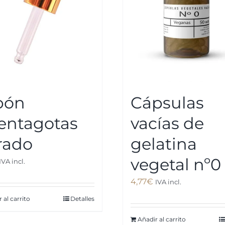
pón
Cápsulas
entagotas
vacías de
rado
gelatina
vegetal nº0
IVA incl.
4,77
€
IVA incl.
 al carrito
Detalles
Añadir al carrito