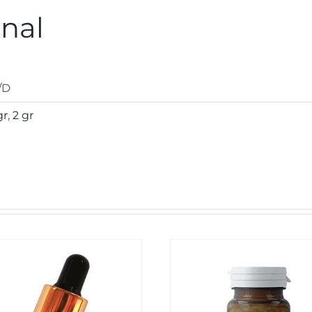
onal
/D
gr
,
2 gr