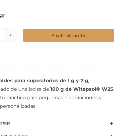

 gr
Añadir al carrito
oldes
ara
upositorios
e
ldes para supositorios de 1 g y 2 g
,
do de una bolsa de
100 g de Witepsol® W25
.
g
to práctico para pequeñas elaboraciones y
personalizadas.
g
trega
on
itepsol®
e devoluciones