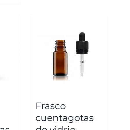
Frasco
cuentagotas
ías
de vidrio