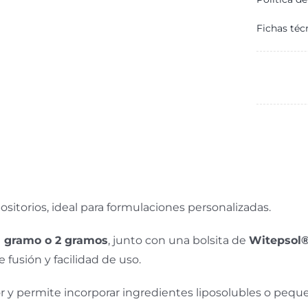
Fichas téc
1
g
c
positorios, ideal para formulaciones personalizadas.
1 gramo o 2 gramos
, junto con una bolsita de
Witepsol
 fusión y facilidad de uso.
 y permite incorporar ingredientes liposolubles o pequ