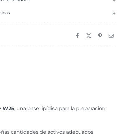
W25
nicas
00
r.
antidad
® W25
, una base lipídica para la preparación
eñas cantidades de activos adecuados,