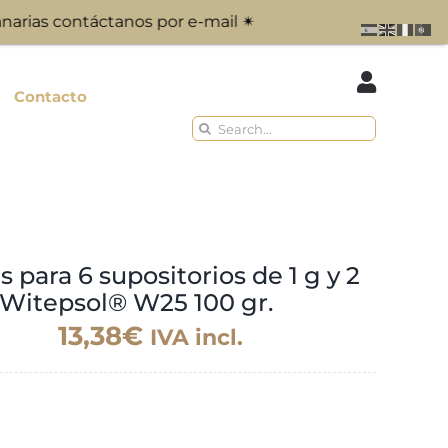
táctanos por e-mail ✴︎
Contacto
Buscar:
Difusores y
FAQ’s
Formación
Otros
accesorios
Ofertas de verano
Difusores
Libros
 para 6 supositorios de 1 g y 2
Joyería
 Witepsol® W25 100 gr.
Novedades
Envases
13,38
€
IVA incl.