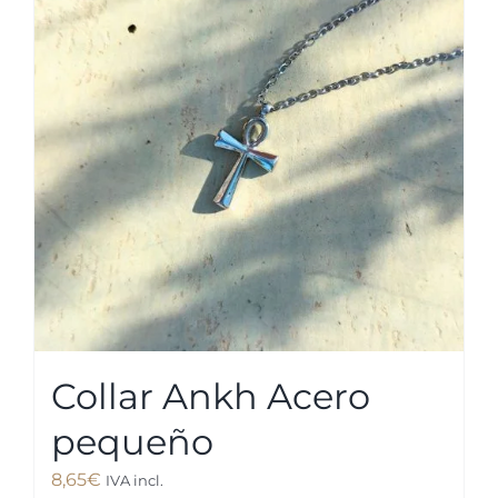
Las
opciones
se
pueden
elegir
en
la
página
de
producto
Collar Ankh Acero
pequeño
8,65
€
IVA incl.