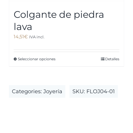
Colgante de piedra
lava
14,51
€
IVA incl.
Seleccionar opciones
Detalles
Este
producto
tiene
múltiples
Categories:
Joyería
SKU:
FLOJ04-01
variantes.
Las
opciones
se
pueden