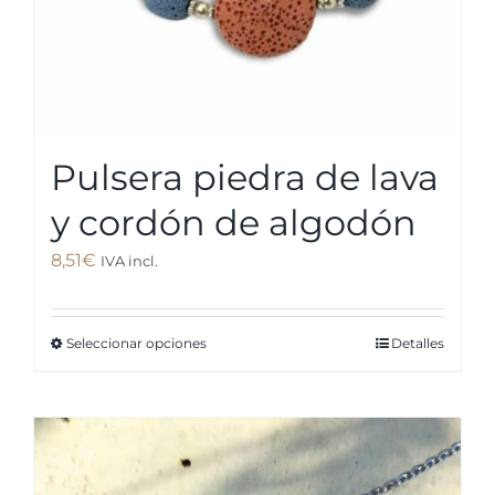
Pulsera piedra de lava
y cordón de algodón
8,51
€
IVA incl.
Seleccionar opciones
Detalles
Este
producto
tiene
múltiples
variantes.