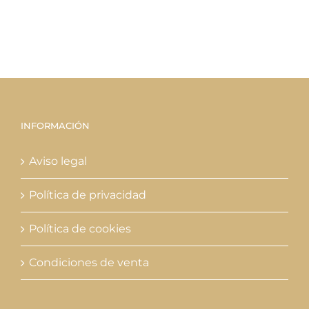
elegir
en
la
página
de
producto
INFORMACIÓN
Aviso legal
Política de privacidad
Política de cookies
Condiciones de venta