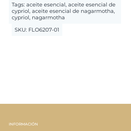
Tags:
aceite esencial
opciones
,
aceite esencial de
cypriol
,
aceite esencial de nagarmotha
,
se
cypriol
,
nagarmotha
pueden
elegir
SKU:
FLO6207-01
en
la
página
de
producto
INFORMACIÓN