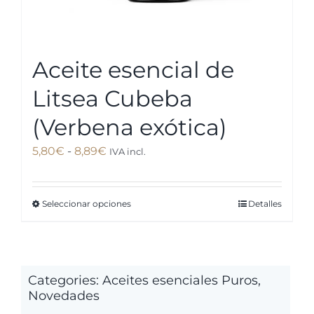
producto
Aceite esencial de
Litsea Cubeba
(Verbena exótica)
Rango
5,80
€
-
8,89
€
IVA incl.
de
precios:
Seleccionar opciones
Detalles
Este
desde
producto
5,80€
tiene
hasta
múltiples
8,89€
Categories:
Aceites esenciales Puros
,
variantes.
Novedades
Las