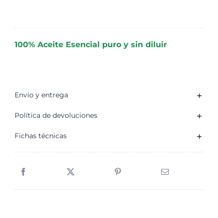
de
Nagarmotha
5
100% Aceite Esencial puro y sin diluir
ml
cantidad
Envío y entrega
Política de devoluciones
Fichas técnicas