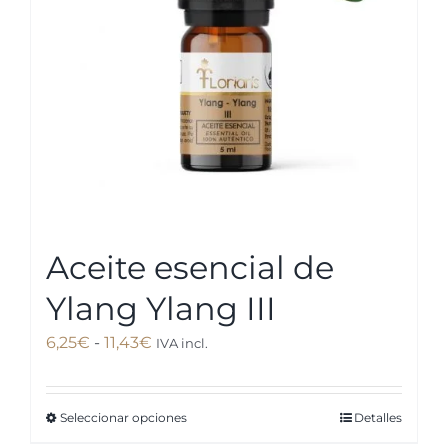
Aceite esencial de
Ylang Ylang III
Rango
6,25
€
-
11,43
€
IVA incl.
de
precios:
Seleccionar opciones
Detalles
Este
desde