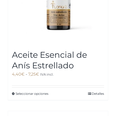
en
la
página
de
producto
Aceite Esencial de
Anís Estrellado
Rango
4,40
€
-
7,25
€
IVA incl.
de
precios:
Seleccionar opciones
Detalles
Este
desde
producto
4,40€
tiene
hasta