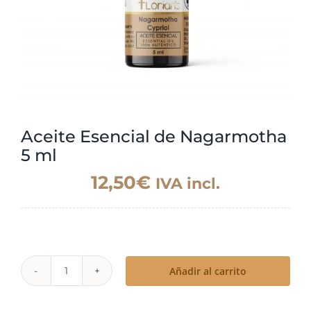
Aceite Esencial de Nagarmotha
5 ml
12,50
€
IVA incl.
Añadir al carrito
Aceite
Esencial