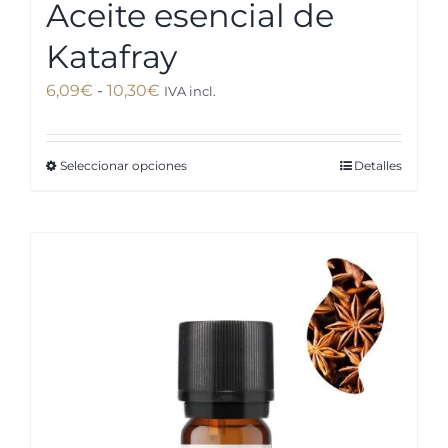
Aceite esencial de
Katafray
Rango
6,09
€
-
10,30
€
IVA incl.
de
precios:
Seleccionar opciones
Detalles
Este
desde
producto
6,09€
tiene
hasta
múltiples
10,30€
variantes.
Las
opciones
se
pueden
elegir