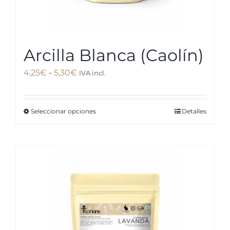
Arcilla Blanca (Caolín)
Rango
4,25
€
-
5,30
€
IVA incl.
de
precios:
Seleccionar opciones
Detalles
Este
desde
producto
4,25€
tiene
hasta
múltiples
5,30€
variantes.
Las
opciones
se
pueden