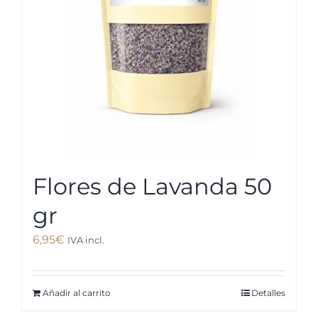
elegir
en
la
página
de
producto
Flores de Lavanda 50
gr
6,95
€
IVA incl.
Añadir al carrito
Detalles