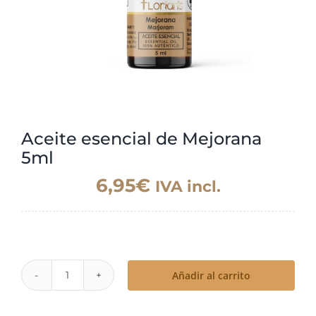
Aceite esencial de Mejorana
5ml
6,95
€
IVA incl.
Añadir al carrito
Aceite
esencial