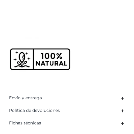
de
Mejorana
5ml
cantidad
Envío y entrega
Política de devoluciones
Fichas técnicas