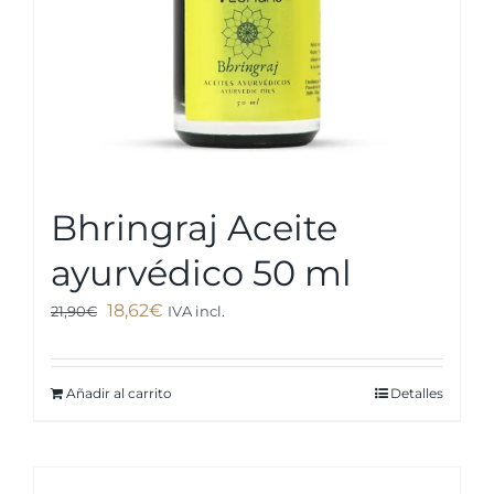
Bhringraj Aceite
ayurvédico 50 ml
El
El
18,62
€
21,90
€
IVA incl.
precio
precio
original
actual
Añadir al carrito
Detalles
era:
es:
21,90€.
18,62€.