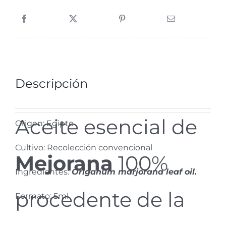
Descripción
Aceite esencial de
Origen: Egipto
Cultivo: Recolección convencional
Mejorana
100%
Ingredientes:
Origanum marjorana leaf oil.
procedente de la
Formato: 5ml