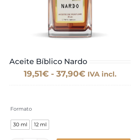
Aceite Bíblico Nardo
Rango
19,51
€
-
37,90
€
IVA incl.
de
precios:
desde
Formato
19,51€

hasta
30 ml
12 ml
37,90€