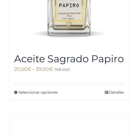
la
página
de
producto
Aceite Sagrado Papiro
Rango
20,50
€
-
39,00
€
IVA incl.
de
precios:
Seleccionar opciones
Detalles
Este
desde
producto
20,50€
tiene
hasta
múltiples
39,00€
variantes.
Las