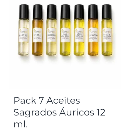
opciones
se
pueden
elegir
en
la
página
de
producto
Pack 7 Aceites
Sagrados Áuricos 12
ml.