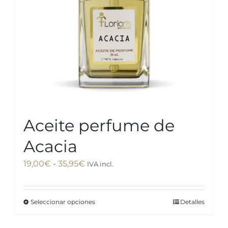
Aceite perfume de
Acacia
Rango
19,00
€
-
35,95
€
IVA incl.
de
precios:
Seleccionar opciones
Detalles
Este
desde
producto
19,00€