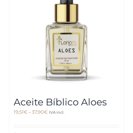
opciones
se
pueden
elegir
en
la
página
de
producto
Aceite Bíblico Aloes
Rango
19,51
€
-
37,90
€
IVA incl.
de
precios: