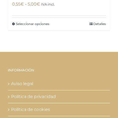
Rango
0,55
€
-
5,00
€
IVA incl.
de
precios:
Seleccionar opciones
Detalles
Este
desde
producto
0,55€
tiene
hasta
múltiples
5,00€
variantes.
Las
opciones
INFORMACIÓN
se
Aviso legal
pueden
elegir
Política de privacidad
en
la
Política de cookies
página