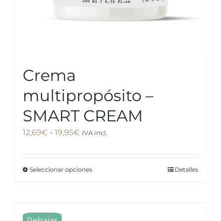
Crema
multipropósito –
SMART CREAM
Rango
12,69
€
-
19,95
€
IVA incl.
de
precios:
Seleccionar opciones
Detalles
Este
desde
producto
12,69€
tiene
hasta
múltiples
19,95€
Rebajas