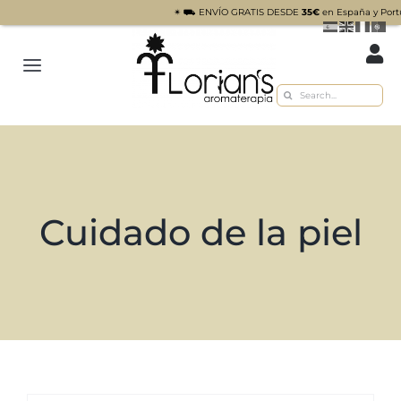
✴︎ ⛟ ENVÍO GRATIS DESDE
35€
en España y Portugal pen
Saltar
al
Toggle
contenido
Buscar:
Navigation
Inicio
Tienda
Sobre nosotros
Cuidado de la piel
Recetas
Blog
Contacto