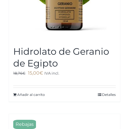
Hidrolato de Geranio
de Egipto
El
El
15,00
€
18,76
€
IVA incl.
precio
precio
original
actual
Añadir al carrito
Detalles
era:
es:
18,76€.
15,00€.
Rebajas