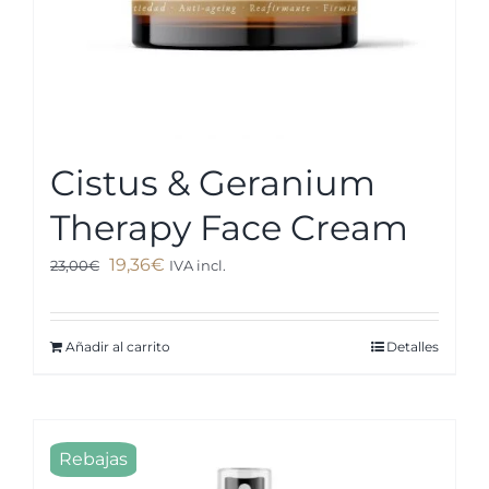
página
de
producto
Cistus & Geranium
Therapy Face Cream
El
El
19,36
€
23,00
€
IVA incl.
precio
precio
original
actual
Añadir al carrito
Detalles
era:
es:
23,00€.
19,36€.
Rebajas