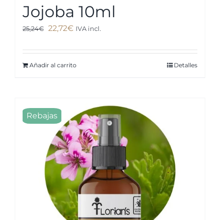
Jojoba 10ml
El
El
22,72
€
25,24
€
IVA incl.
precio
precio
original
actual
Añadir al carrito
Detalles
era:
es:
25,24€.
22,72€.
Rebajas